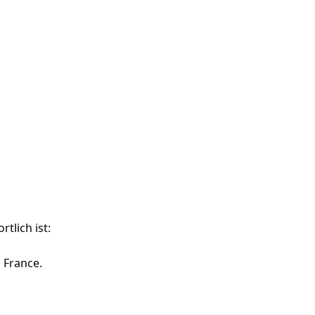
tlich ist:
, France.