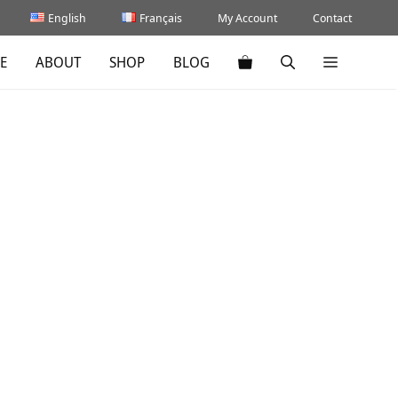
English
Français
My Account
Contact
E
ABOUT
SHOP
BLOG